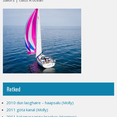
sailors | class A ocean
Retked
2010 dun laoghaire – haapsalu (Molly)
2011 göta kanal (Molly)
2011 katamaraaniga kreekas (Hermes)