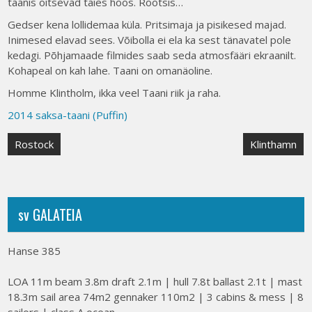
taanis õitsevad täies hoos. Rootsis…
Gedser kena lollidemaa küla. Pritsimaja ja pisikesed majad.
Inimesed elavad sees. Võibolla ei ela ka sest tänavatel pole
kedagi. Põhjamaade filmides saab seda atmosfääri ekraanilt.
Kohapeal on kah lahe. Taani on omanäoline.
Homme Klintholm, ikka veel Taani riik ja raha.
2014 saksa-taani (Puffin)
Post
Rostock
Klinthamn
navigation
sv GALATEIA
Hanse 385
LOA 11m beam 3.8m draft 2.1m | hull 7.8t ballast 2.1t | mast
18.3m sail area 74m2 gennaker 110m2 | 3 cabins & mess | 8