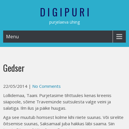
Skip
D I G I P U R I
to
content
purjelaeva ühing
Menu
Gedser
22/05/2014
|
No Comments
Lollidemaa, Taani. Purjetasime tihttuules kenas kreenis
siiapoole, sõime Travemünde suitsulesta valge veini ja
salatiga. Ilm ilus ja päike huugas.
Aga see muutub homsest kolme kihi riiete suunas. Või sirelite
õitsemise suunas, Saksamaal juba hakkas läbi saama. Siin