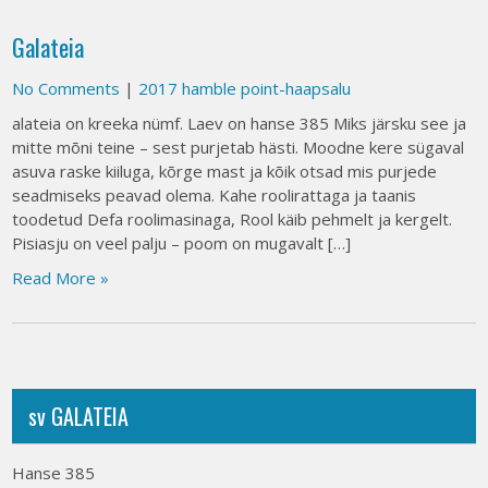
Galateia
No Comments
|
2017 hamble point-haapsalu
alateia on kreeka nümf. Laev on hanse 385 Miks järsku see ja
mitte mõni teine – sest purjetab hästi. Moodne kere sügaval
asuva raske kiiluga, kõrge mast ja kõik otsad mis purjede
seadmiseks peavad olema. Kahe roolirattaga ja taanis
toodetud Defa roolimasinaga, Rool käib pehmelt ja kergelt.
Pisiasju on veel palju – poom on mugavalt […]
Read More »
sv GALATEIA
Hanse 385