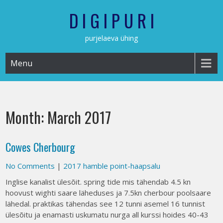
Skip
D I G I P U R I
to
content
purjelaeva ühing
Menu
Month:
March 2017
Cowes Cherbourg
No Comments
|
2017 hamble point-haapsalu
Inglise kanalist ülesõit. spring tide mis tähendab 4.5 kn
hoovust wighti saare läheduses ja 7.5kn cherbour poolsaare
lähedal. praktikas tähendas see 12 tunni asemel 16 tunnist
ülesõitu ja enamasti uskumatu nurga all kurssi hoides 40-43