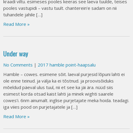
kraadi viltu. esimeses pooles keeras see laeva tuulde, teises
pooles vastupidi – vastu tuult. chanterein’e sadam on nii
tuhandele jahile […]
Read More »
Under way
No Comments
|
2017 hamble point-haapsalu
Hamble – cowes. esimene sõit. laeval purjesid lõpuni lahti ei
ole enne teinud. ja välja ka ei tõstnud. ja proovisõiduks
mõeldud päeval ulus tuul, nii et see ka jäi ära. nüüd siis
esimest korda otsad kaist lahti ja minek wighti saarele
cowes’i. 6nm ainumalt. inglise purjetajate meka hoida. teadagi.
iga viies pood on purjetajatele ja […]
Read More »