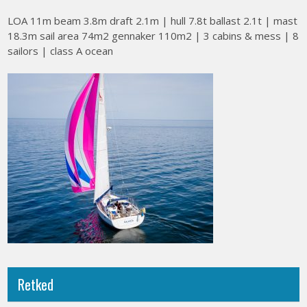
LOA 11m beam 3.8m draft 2.1m | hull 7.8t ballast 2.1t | mast
18.3m sail area 74m2 gennaker 110m2 | 3 cabins & mess | 8
sailors | class A ocean
Retked