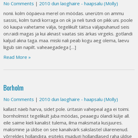
No Comments
|
2010 dun laoghaire - haapsalu (Molly)
nonii. kolm ööpäeva merel on möödas. unerütm on ammu
sassis, kolm tundi korraga on ok ja neli tundi on pikk uni. poole
öö kaupa vahetame välja, tegelikult täitsa väljapuhanud seis
on.raidi magas ja kui aknast vaatas siis ärkas virgeks. gotlandi
kaljud akna taga. maa. miski nali peab kogu aeg olema, laevu
liigub siin napilt. vaheaegadega […]
Read More »
Borholm
No Comments
|
2010 dun laoghaire - haapsalu (Molly)
kallast näeb harva, sidet pole. üritasin vahepeal aga ei toimi.
bornholmist tegelikult juba möödas, peaaegu ölandi külje all.
eile saime kieli kanalist tulema, ilma maksmata kusjuures.
maksmine ja üldse on see kanalivärk sakslastel üliarenenud.
võrreldes hollandiga. esiteks muidugi hollandlased raha üldse