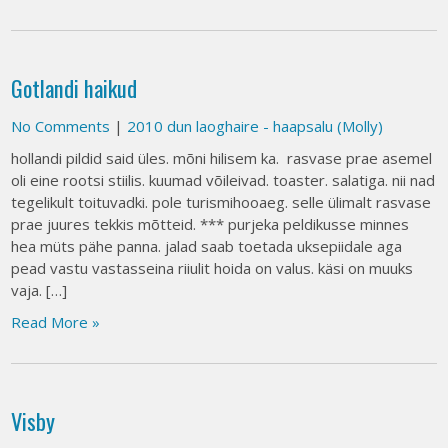
Gotlandi haikud
No Comments
|
2010 dun laoghaire - haapsalu (Molly)
hollandi pildid said üles. mõni hilisem ka. rasvase prae asemel
oli eine rootsi stiilis. kuumad võileivad. toaster. salatiga. nii nad
tegelikult toituvadki. pole turismihooaeg. selle ülimalt rasvase
prae juures tekkis mõtteid. *** purjeka peldikusse minnes
hea müts pähe panna. jalad saab toetada uksepiidale aga
pead vastu vastasseina riiulit hoida on valus. käsi on muuks
vaja. […]
Read More »
Visby