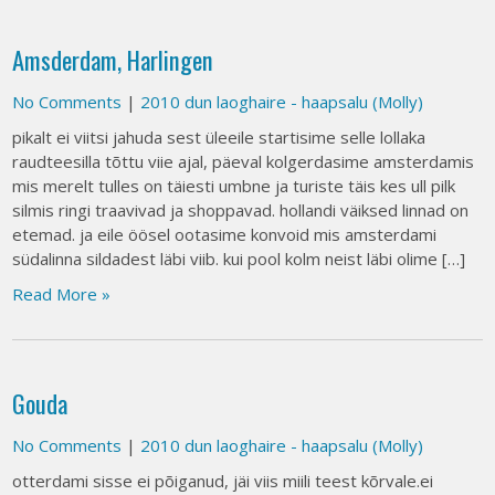
Amsderdam, Harlingen
No Comments
|
2010 dun laoghaire - haapsalu (Molly)
pikalt ei viitsi jahuda sest üleeile startisime selle lollaka
raudteesilla tõttu viie ajal, päeval kolgerdasime amsterdamis
mis merelt tulles on täiesti umbne ja turiste täis kes ull pilk
silmis ringi traavivad ja shoppavad. hollandi väiksed linnad on
etemad. ja eile öösel ootasime konvoid mis amsterdami
südalinna sildadest läbi viib. kui pool kolm neist läbi olime […]
Read More »
Gouda
No Comments
|
2010 dun laoghaire - haapsalu (Molly)
otterdami sisse ei põiganud, jäi viis miili teest kõrvale.ei