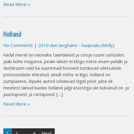
Read More »
Holland
No Comments
|
2010 dun laoghaire - haapsalu (Molly)
nädal merel on näonaha taandanud ja sooja ruumi sattudes
jääb kohe magama. peale eilset ei kõigu mitte enam peldik ja
dushiruum vaid ka suuremad hooned tunduvad viletsatele
pontoonidele ehitatud. ainult mõte ei liigu. holland on
sümpaatne, lõpuks autod sõidavad õigel pool. juba oli
meelest läinud kuidas holland jalgratastega üle külvatud on. ja
juustupoed. ja rattapoed. […]
Read More »
Posts
1
2
…
4
Next