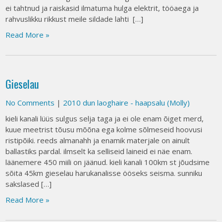
ei tahtnud ja raiskasid ilmatuma hulga elektrit, tööaega ja
rahvuslikku rikkust meile sildade lahti […]
Read More »
Gieselau
No Comments
|
2010 dun laoghaire - haapsalu (Molly)
kieli kanali lüüs sulgus selja taga ja ei ole enam õiget merd,
kuue meetrist tõusu mõõna ega kolme sõlmeseid hoovusi
ristipõiki. reeds almanahh ja enamik materjale on ainult
ballastiks pardal. ilmselt ka selliseid laineid ei näe enam.
läänemere 450 miili on jäänud. kieli kanali 100km st jõudsime
sõita 45km gieselau harukanalisse ööseks seisma. sunniku
sakslased […]
Read More »