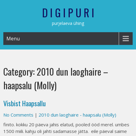
Skip
D I G I P U R I
to
content
purjelaeva ühing
Menu
Category:
2010 dun laoghaire –
haapsalu (Molly)
Visbist Haapsallu
No Comments
|
2010 dun laoghaire - haapsalu (Molly)
finito. kokku 20 päeva jahis elatud, pooled ööd merel. umbes
1500 miili. kahju oli jahti sadamasse jätta. eile päeval saime