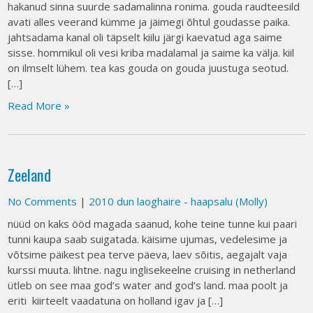
hakanud sinna suurde sadamalinna ronima. gouda raudteesild
avati alles veerand kümme ja jäimegi õhtul goudasse paika.
jahtsadama kanal oli täpselt kiilu järgi kaevatud aga saime
sisse. hommikul oli vesi kriba madalamal ja saime ka välja. kiil
on ilmselt lühem. tea kas gouda on gouda juustuga seotud.
[…]
Read More »
Zeeland
No Comments
|
2010 dun laoghaire - haapsalu (Molly)
nüüd on kaks ööd magada saanud, kohe teine tunne kui paari
tunni kaupa saab suigatada. käisime ujumas, vedelesime ja
võtsime päikest pea terve päeva, laev sõitis, aegajalt vaja
kurssi muuta. lihtne. nagu inglisekeelne cruising in netherland
ütleb on see maa god’s water and god’s land. maa poolt ja
eriti kiirteelt vaadatuna on holland igav ja […]