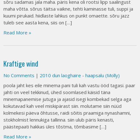
sõru sadamas jala maha. päris kena oli rootsi lipp saalingust
maha võtta. sõrus täitsa vaikne, tehti kaminasse tuli, suppi ja
kuumi pirukaid. hiidlaste lahkus on punkt omaette. sõru jazz
tuleb see aasta kena, siis on […]
Read More »
Kraftige wind
No Comments
|
2010 dun laoghaire - haapsalu (Molly)
poola jaht kes eile minema pani tuli kah vastu ööd tagasi. paar
jahti on veel tekkinud, ühed soomlased käisid täna
minemapanemise jutuga ja ajasid isegi kombekad selga aga
kokutavad kah veel miskipärast siin. molutame siin nüüd
kolmekesi päeva õhtusse, raidi sõitis praamiga nynashamni,
stokholmist lennukiga tallinna. siin ulub päris kenasti,
päästepaati hakkas üles tõstma, tõmbasime […]
Read More »