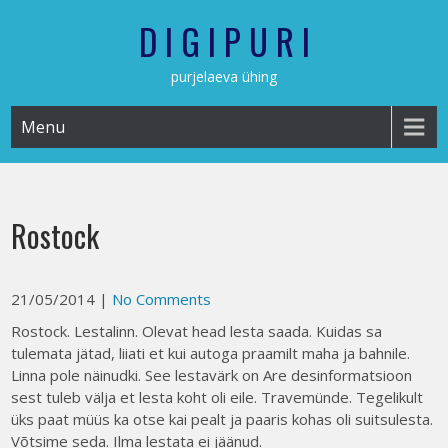
Skip
D I G I P U R I
to
content
purjelaeva ühing
Menu
Rostock
21/05/2014
|
No Comments
Rostock. Lestalinn. Olevat head lesta saada. Kuidas sa
tulemata jätad, liiati et kui autoga praamilt maha ja bahnile.
Linna pole näinudki. See lestavärk on Are desinformatsioon
sest tuleb välja et lesta koht oli eile. Travemünde. Tegelikult
üks paat müüs ka otse kai pealt ja paaris kohas oli suitsulesta.
Võtsime seda. Ilma lestata ei jäänud.