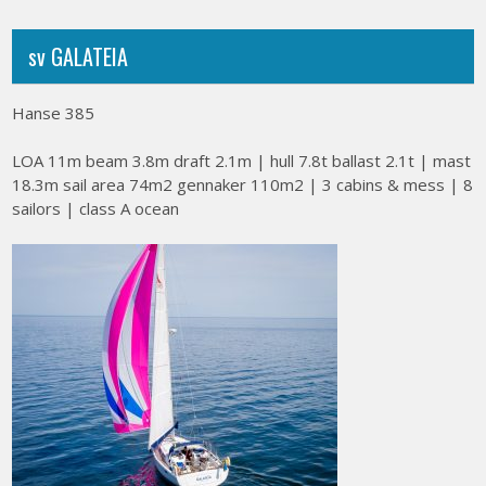
sv GALATEIA
Hanse 385
LOA 11m beam 3.8m draft 2.1m | hull 7.8t ballast 2.1t | mast
18.3m sail area 74m2 gennaker 110m2 | 3 cabins & mess | 8
sailors | class A ocean