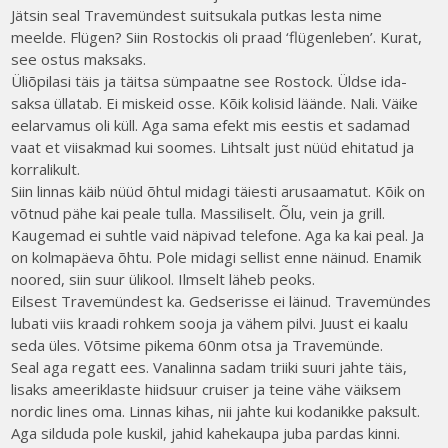
Jätsin seal Travemündest suitsukala putkas lesta nime
meelde. Flügen? Siin Rostockis oli praad ‘flügenleben’. Kurat,
see ostus maksaks.
Üliõpilasi täis ja täitsa sümpaatne see Rostock. Üldse ida-
saksa üllatab. Ei miskeid osse. Kõik kolisid läände. Nali. Väike
eelarvamus oli küll. Aga sama efekt mis eestis et sadamad
vaat et viisakmad kui soomes. Lihtsalt just nüüd ehitatud ja
korralikult.
Siin linnas käib nüüd õhtul midagi täiesti arusaamatut. Kõik on
võtnud pähe kai peale tulla. Massiliselt. Õlu, vein ja grill.
Kaugemad ei suhtle vaid näpivad telefone. Aga ka kai peal. Ja
on kolmapäeva õhtu. Pole midagi sellist enne näinud. Enamik
noored, siin suur ülikool. Ilmselt läheb peoks.
Eilsest Travemündest ka. Gedserisse ei läinud. Travemündes
lubati viis kraadi rohkem sooja ja vähem pilvi. Juust ei kaalu
seda üles. Võtsime pikema 60nm otsa ja Travemünde.
Seal aga regatt ees. Vanalinna sadam triiki suuri jahte täis,
lisaks ameeriklaste hiidsuur cruiser ja teine vähe väiksem
nordic lines oma. Linnas kihas, nii jahte kui kodanikke paksult.
Aga silduda pole kuskil, jahid kahekaupa juba pardas kinni.