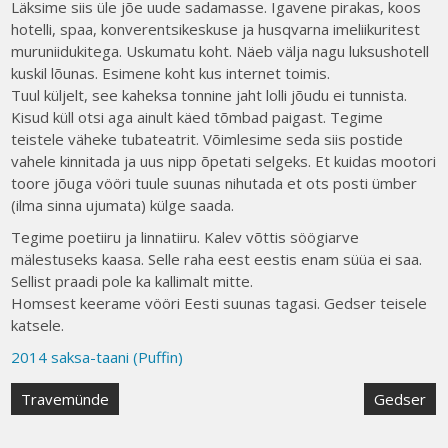
Läksime siis üle jõe uude sadamasse. Igavene pirakas, koos
hotelli, spaa, konverentsikeskuse ja husqvarna imeliikuritest
muruniidukitega. Uskumatu koht. Näeb välja nagu luksushotell
kuskil lõunas. Esimene koht kus internet toimis.
Tuul küljelt, see kaheksa tonnine jaht lolli jõudu ei tunnista.
Kisud küll otsi aga ainult käed tõmbad paigast. Tegime
teistele väheke tubateatrit. Võimlesime seda siis postide
vahele kinnitada ja uus nipp õpetati selgeks. Et kuidas mootori
toore jõuga vööri tuule suunas nihutada et ots posti ümber
(ilma sinna ujumata) külge saada.
Tegime poetiiru ja linnatiiru. Kalev võttis söögiarve
mälestuseks kaasa. Selle raha eest eestis enam süüa ei saa.
Sellist praadi pole ka kallimalt mitte.
Homsest keerame vööri Eesti suunas tagasi. Gedser teisele
katsele.
2014 saksa-taani (Puffin)
Post
Travemünde
Gedser
navigation