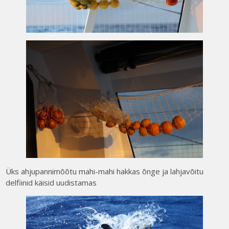
Üks ahjupannimõõtu mahi-mahi hakkas õnge ja lahjavõitu
delfiinid käisid uudistamas