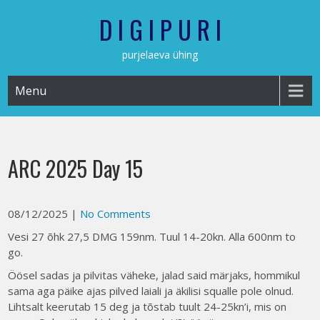
Skip
D I G I P U R I
to
content
purjelaeva ühing
Menu
ARC 2025 Day 15
08/12/2025
|
No Comments
Vesi 27 õhk 27,5 DMG 159nm. Tuul 14-20kn. Alla 600nm to
go.
Öösel sadas ja pilvitas väheke, jalad said märjaks, hommikul
sama aga päike ajas pilved laiali ja äkilisi squalle pole olnud.
Lihtsalt keerutab 15 deg ja tõstab tuult 24-25kn’i, mis on