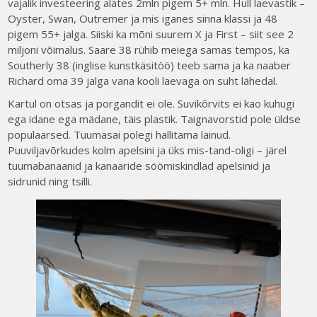
vajalik investeering alates 2mln pigem 5+ mln. Hull laevastik –
Oyster, Swan, Outremer ja mis iganes sinna klassi ja 48
pigem 55+ jalga. Siiski ka mõni suurem X ja First – siit see 2
miljoni võimalus. Saare 38 rühib meiega samas tempos, ka
Southerly 38 (inglise kunstkäsitöö) teeb sama ja ka naaber
Richard oma 39 jalga vana kooli laevaga on suht lähedal.
Kartul on otsas ja porgandit ei ole. Suvikõrvits ei kao kuhugi
ega idane ega mädane, täis plastik. Taignavorstid pole üldse
populaarsed. Tuumasai polegi hallitama läinud.
Puuviljavõrkudes kolm apelsini ja üks mis-tand-oligi – järel
tuumabanaanid ja kanaaride söömiskindlad apelsinid ja
sidrunid ning tsilli.