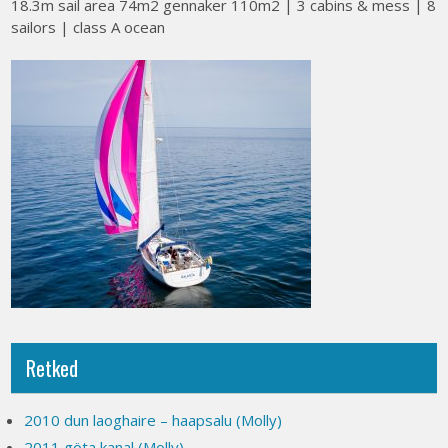
18.3m sail area 74m2 gennaker 110m2 | 3 cabins & mess | 8
sailors | class A ocean
Retked
2010 dun laoghaire – haapsalu (Molly)
2011 göta kanal (Molly)