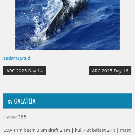
sadamajutud
Post
ARC 2025 Day 14
ARC 2025 Day 16
navigation
sv GALATEIA
Hanse 385
LOA 11m beam 3.8m draft 2.1m | hull 7.8t ballast 2.1t | mast