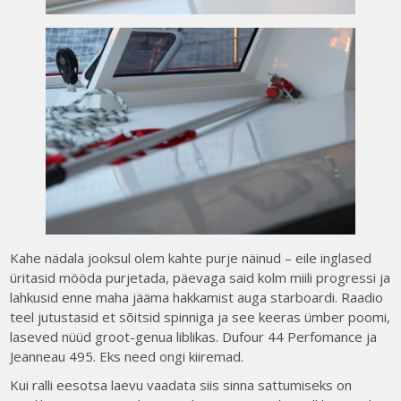
Kahe nädala jooksul olem kahte purje näinud – eile inglased
üritasid mööda purjetada, päevaga said kolm miili progressi ja
lahkusid enne maha jääma hakkamist auga starboardi. Raadio
teel jutustasid et sõitsid spinniga ja see keeras ümber poomi,
laseved nüüd groot-genua liblikas. Dufour 44 Perfomance ja
Jeanneau 495. Eks need ongi kiiremad.
Kui ralli eesotsa laevu vaadata siis sinna sattumiseks on