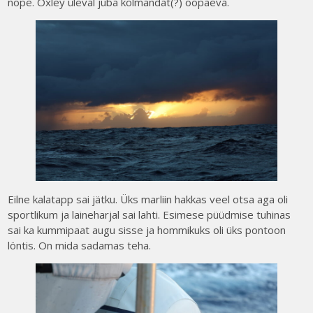
nope. Oxley üleval juba kolmandat(?) ööpäeva.
Eilne kalatapp sai jätku. Üks marliin hakkas veel otsa aga oli
sportlikum ja laineharjal sai lahti. Esimese püüdmise tuhinas
sai ka kummipaat augu sisse ja hommikuks oli üks pontoon
löntis. On mida sadamas teha.