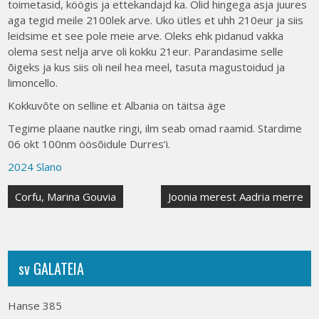
toimetasid, köögis ja ettekandajd ka. Olid hingega asja juures
aga tegid meile 2100lek arve. Uko ütles et uhh 210eur ja siis
leidsime et see pole meie arve. Oleks ehk pidanud vakka
olema sest nelja arve oli kokku 21eur. Parandasime selle
õigeks ja kus siis oli neil hea meel, tasuta magustoidud ja
limoncello.
Kokkuvõte on selline et Albania on täitsa äge
Tegime plaane nautke ringi, ilm seab omad raamid. Stardime
06 okt 100nm öösõidule Durres’i.
2024 Slano
Post
Corfu, Marina Gouvia
Joonia merest Aadria merre
navigation
sv GALATEIA
Hanse 385