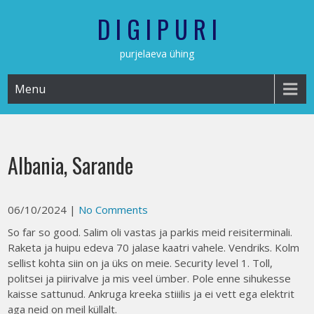
Skip
D I G I P U R I
to
content
purjelaeva ühing
Menu
Albania, Sarande
06/10/2024
|
No Comments
So far so good. Salim oli vastas ja parkis meid reisiterminali.
Raketa ja huipu edeva 70 jalase kaatri vahele. Vendriks. Kolm
sellist kohta siin on ja üks on meie. Security level 1. Toll,
politsei ja piirivalve ja mis veel ümber. Pole enne sihukesse
kaisse sattunud. Ankruga kreeka stiiilis ja ei vett ega elektrit
aga neid on meil küllalt.