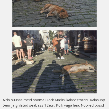
Aldo suunas meid sööma Black Marlini kalarestorani. Kalasupp
5eur ja grilliitud seabass 12eur. Kõik väga hea. Noored posid