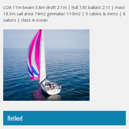
LOA 11m beam 3.8m draft 2.1m | hull 7.8t ballast 2.1t | mast
18.3m sail area 74m2 gennaker 110m2 | 3 cabins & mess | 8
sailors | class A ocean
Retked