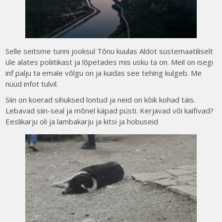
Selle seitsme tunni jooksul Tõnu kuulas Aldot süstemaatiliselt
üle alates poliitikast ja lõpetades mis usku ta on. Meil on isegi
inf palju ta emale võlgu on ja kuidas see tehing kulgeb. Me
nüüd infot tulvil.
Siin on koerad sihuksed lontud ja neid on kõik kohad täis.
Lebavad siin-seal ja mõnel käpad püsti. Kerjavad või kaifivad?
Eeslikarju oli ja lambakarju ja kitsi ja hobuseid