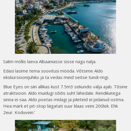
Salim möllis laeva Albaaniasse sisse nagu nalja.
Edasi lasime tema soovitusi mööda. Võtsime Aldo
ekskursioonijuhiks ja ta vedas meid seitse tundi ringi.
Blue Eyes on siin allikas kust 7.5m3 sekundis välja ajab. Tõsine
atraktsioon. Aldo muidugi sõitis suht lähedale. Rendikatega
sinna ei saa. Aldo poetas midagi ja pileteid ei pidanud ostma.
Hea märk et pit-stop läigatati suur klaas veini 200lek. Ehk
2eur. Koduvein.’