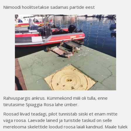
Niimoodi hoolitsetakse sadamas partide eest
Rahvuspargis ankrus. Kümmekond miili oli tulla, enne
tiirutasime Spiaggia Rosa lahe ümber.
Roosad liivad teadagi, pilot tunnistab siiski et enam mitte
väga roosa. Laevade lained ja turistide taskud on selle
merelooma skelettide loodud roosa laiali kandnud. Maale tulek