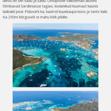
laevu on siin sadu ja sadu. Õhtupoole väiksemad alused
tõmbavad Sardiiniasse tagasi, kodanikud kuumast kaunis
lääbakil peal. Piduvärk ka, kaatrid kuuekaupa koos ja tants käib.
Ka 250m kõrguselt ei mahu kõik pildile.