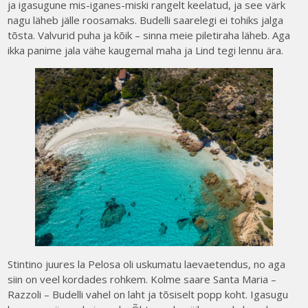
ja igasugune mis-iganes-miski rangelt keelatud, ja see värk
nagu läheb jälle roosamaks. Budelli saarelegi ei tohiks jalga
tõsta. Valvurid puha ja kõik – sinna meie piletiraha läheb. Aga
ikka panime jala vähe kaugemal maha ja Lind tegi lennu ära.
Stintino juures la Pelosa oli uskumatu laevaetendus, no aga
siin on veel kordades rohkem. Kolme saare Santa Maria –
Razzoli – Budelli vahel on laht ja tõsiselt popp koht. Igasugu