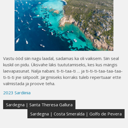
Vastu ööd siin nagu laadal, sadamas ka oli vaiksem. Siin seal
kuskil on pidu. Üksvahe läks tuututamiseks, kes kus mängis
laevapasunat. Nalja nabani. ti-ti-taa-ti … ja ti-ti-ti-taa-taa-taa-
ti-ti-ti jne siitpoolt. Järgmiseks korraks tuleb repertuaar ette
valmistada ja proove teha.
2023 Sardiinia
Post
Sardegna | Santa Theresa Gallura
navigation
Sardegna | Costa Smeralda | Golfo de Pevera