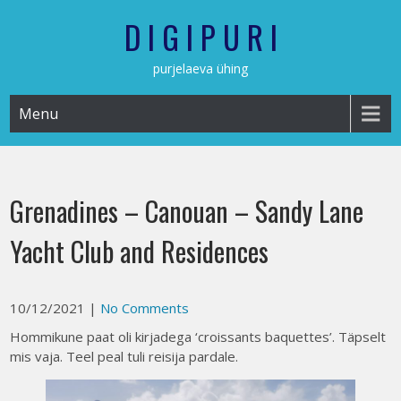
Skip
D I G I P U R I
to
content
purjelaeva ühing
Menu
Grenadines – Canouan – Sandy Lane
Yacht Club and Residences
10/12/2021
|
No Comments
Hommikune paat oli kirjadega ‘croissants baquettes’. Täpselt
mis vaja. Teel peal tuli reisija pardale.