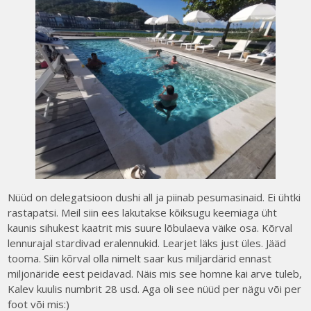
Nüüd on delegatsioon dushi all ja piinab pesumasinaid. Ei ühtki
rastapatsi. Meil siin ees lakutakse kõiksugu keemiaga üht
kaunis sihukest kaatrit mis suure lõbulaeva väike osa. Kõrval
lennurajal stardivad eralennukid. Learjet läks just üles. Jääd
tooma. Siin kõrval olla nimelt saar kus miljardärid ennast
miljonäride eest peidavad. Näis mis see homne kai arve tuleb,
Kalev kuulis numbrit 28 usd. Aga oli see nüüd per nägu või per
foot või mis:)