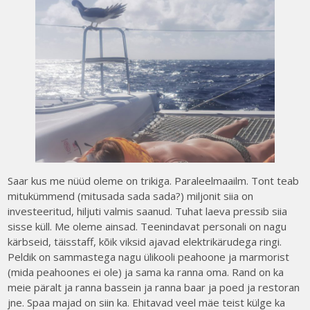
Saar kus me nüüd oleme on trikiga. Paraleelmaailm. Tont teab
mitukümmend (mitusada sada sada?) miljonit siia on
investeeritud, hiljuti valmis saanud. Tuhat laeva pressib siia
sisse küll. Me oleme ainsad. Teenindavat personali on nagu
kärbseid, täisstaff, kõik viksid ajavad elektrikärudega ringi.
Peldik on sammastega nagu ülikooli peahoone ja marmorist
(mida peahoones ei ole) ja sama ka ranna oma. Rand on ka
meie päralt ja ranna bassein ja ranna baar ja poed ja restoran
jne. Spaa majad on siin ka. Ehitavad veel mäe teist külge ka