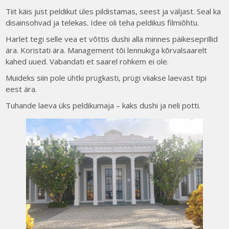
Tiit käis just peldikut üles pildistamas, seest ja väljast. Seal ka
disainsohvad ja telekas. Idee oli teha peldikus filmiõhtu.
Harlet tegi selle vea et võttis dushi alla minnes päikeseprillid
ära. Koristati ära. Management tõi lennukiga kõrvalsaarelt
kahed uued. Vabandati et saarel rohkem ei ole.
Muideks siin pole ühtki prügkasti, prügi viiakse laevast tipi
eest ära.
Tuhande laeva üks peldikumaja – kaks dushi ja neli potti.