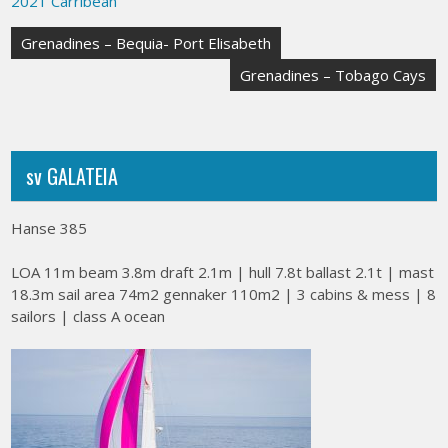
2021 Carribean
Post
Grenadines – Bequia- Port Elisabeth
navigation
Grenadines – Tobago Cays
sv GALATEIA
Hanse 385
LOA 11m beam 3.8m draft 2.1m | hull 7.8t ballast 2.1t | mast
18.3m sail area 74m2 gennaker 110m2 | 3 cabins & mess | 8
sailors | class A ocean