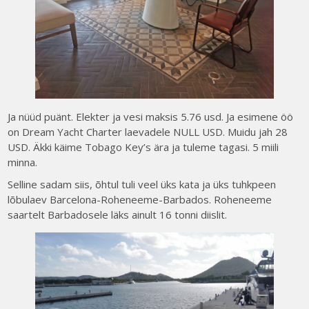
Ja nüüd puänt. Elekter ja vesi maksis 5.76 usd. Ja esimene öö
on Dream Yacht Charter laevadele NULL USD. Muidu jah 28
USD. Äkki käime Tobago Key’s ära ja tuleme tagasi. 5 miili
minna.
Selline sadam siis, õhtul tuli veel üks kata ja üks tuhkpeen
lõbulaev Barcelona-Roheneeme-Barbados. Roheneeme
saartelt Barbadosele läks ainult 16 tonni diislit.