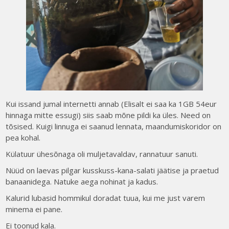
Kui issand jumal internetti annab (Elisalt ei saa ka 1GB 54eur
hinnaga mitte essugi) siis saab mõne pildi ka üles. Need on
tõsised. Kuigi linnuga ei saanud lennata, maandumiskoridor on
pea kohal.
Külatuur ühesõnaga oli muljetavaldav, rannatuur sanuti.
Nüüd on laevas pilgar kusskuss-kana-salati jäätise ja praetud
banaanidega. Natuke aega nohinat ja kadus.
Kalurid lubasid hommikul doradat tuua, kui me just varem
minema ei pane.
Ei toonud kala.