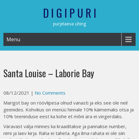
Skip
D I G I P U R I
to
content
purjelaeva ühing
Menu
Santa Louise – Laborie Bay
08/12/2021
|
No Comments
Marigot bay on röövlipesa olnud vanasti ja eks see ole neil
geenides. Kohvikus on menüü hinnale 10% käimemaks otsa ja
10% teeninduse eest ka kohe et mõni ära ei vingerdaks.
Väravast välja minnes ka kraaditakse ja pannakse number,
nimi ja laev kirja. Raha ei taheta. Aga ilma rahata ei ole siin