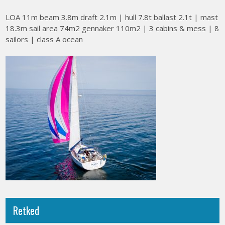
LOA 11m beam 3.8m draft 2.1m | hull 7.8t ballast 2.1t | mast
18.3m sail area 74m2 gennaker 110m2 | 3 cabins & mess | 8
sailors | class A ocean
Retked