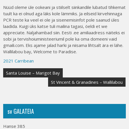
Nüüd oleme üle ookeani ja stiilselt siinkandile lubatud tihkemat
tuult ka ei olnud aga läks kole lämmiks. Ja eilseid kirvehinnaga
PCR teste ka veel ei ole ja sisenemisinfot pole saanud üles
laadida. Kuigi üks katse tuli mailina tagasi, öeldi et we
appreciate. Naljahambad siin. Eesti .ee amiliaadress näiteks ei
sobi ja tervishoiuministeeriumil pole ka oma domeeni vaid
gmaili.com. Eks ajame jalad harki ja niisama lihtsalt ära ei lähe.
Wallilabou bay, Welcome to Paradise.
2021 Carribean
Post
Santa Louise – Marigot Bay
navigation
St Vincent & Granadines – Wallilabou
sv GALATEIA
Hanse 385