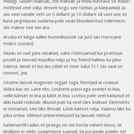
midagi. Sadam maksab, toll maksab ja miski huivtava 58 dollari
mõtlesid veel välja. Ilmselt kogu see tsirkus ja käepaelad. Ja
siis veel natuke vett on 5 dollarit ja 10 dollarit oli veel see et
kuna järgmiuses sadama pole seda blondeeritud tollimeest,
siis makse see siin ära.
Arvata et kõige kallim hommikusöök sai just siin Hurricane
Hole’s söödud.
Muidu on nad jube viisakad, vähe rõõmsamad kui prantsue
poolel ja teevad muudkui nalja ja my friend hakkas ka juba
tulema. Ainult et kui üks ütleb et mine tuba 311 siis seal on
remont, jne.
Otsime laevat magevee tegijat taga. Rentijad ei osanud
öldea kas on. Lahe eks. Leidsime passi aga seadet ei leia,
selle kaitset ei leia ja lülitit ei leia. Lootus pole veel kadunud et
äkki kuskil redutab. Akusid pole ka veel üles leidnud. Eletrivints
ei töötanud, see läks lihtsalt. Lööb kaitset välja. Valamu läks ka
juba umbe. Mõned ümberehitused ka laevale tehtud.
Sadamavõll rääkis et praegu on viis korda vähem laevu, te
kindlasti ei oleks sadamasse saanud, ka poi peale poleks sel