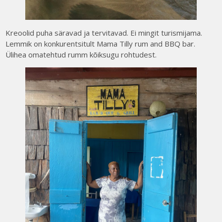
Kreoolid puha säravad ja tervitavad. Ei mingit turismijama.
Lemmik on konkurentsitult Mama Tilly rum and BBQ bar.
Ülihea omatehtud rumm kõiksugu rohtudest.