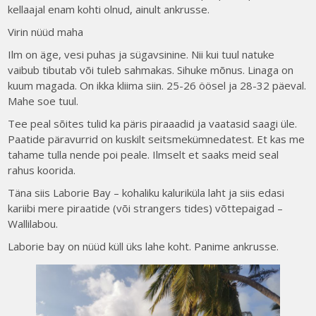
kellaajal enam kohti olnud, ainult ankrusse.
Virin nüüd maha
Ilm on äge, vesi puhas ja sügavsinine. Nii kui tuul natuke
vaibub tibutab või tuleb sahmakas. Sihuke mõnus. Linaga on
kuum magada. On ikka kliima siin. 25-26 öösel ja 28-32 päeval.
Mahe soe tuul.
Tee peal sõites tulid ka päris piraaadid ja vaatasid saagi üle.
Paatide päravurrid on kuskilt seitsmekümnedatest. Et kas me
tahame tulla nende poi peale. Ilmselt et saaks meid seal
rahus koorida.
Täna siis Laborie Bay – kohaliku kaluriküla laht ja siis edasi
kariibi mere piraatide (või strangers tides) võttepaigad –
Wallilabou.
Laborie bay on nüüd küll üks lahe koht. Panime ankrusse.