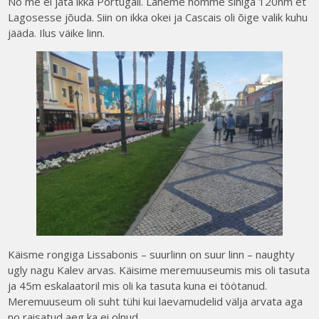
No me ei jäta ikka Portugali. Läheme homme sihiga 120nm et
Lagosesse jõuda. Siin on ikka okei ja Cascais oli õige valik kuhu
jääda. Ilus väike linn.
Käisme rongiga Lissabonis – suurlinn on suur linn – naughty
ugly nagu Kalev arvas. Käisime meremuuseumis mis oli tasuta
ja 45m eskalaatoril mis oli ka tasuta kuna ei töötanud.
Meremuuseum oli suht tühi kui laevamudelid välja arvata aga
no raisatud aeg ka ei olnud.