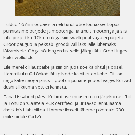
Tuldud 167nm ööpäev ja neli tundi otse lõunasse. Lõpus
punnitasime purjede ja mootoriga. Ja ainult mootoriga ja siis
jälle purjed ka. 10kn tuulega siin swelli peal väga ei purjeta.
Groot paugub ja peksab, groodi vall läks jälle lühemaks
lõikamisele. Ööga sõi lengerdus selle jällegi läbi. Groot luges
kõik swellid üle.
Eile merel oli lauspäike ja siin on juba soe ka õhtul ja öösel.
Hommikul nüüd õhkab läbi pilvede ka nii et on kohe. Tiit on
nagu kahe näoga janus – pool on punane ja pool valge. Kõrvad
dushi all kuuma vett ei kannata.
Täna Lissaboni päev, Kolumbuse muuseum on järjekorras. Tiit
ja Tõnu on ‘Galateia PCR certified’ ja üritavad lennujaama
check in’st läbi hiilida. Homme ilmselt läheme pikemale 230
miili sõidule Cadiz’i.
_______________________________________