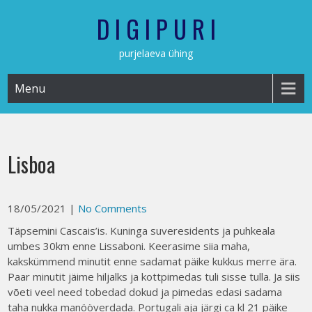
Skip
D I G I P U R I
to
content
purjelaeva ühing
Menu
Lisboa
18/05/2021
|
No Comments
Täpsemini Cascais’is. Kuninga suveresidents ja puhkeala
umbes 30km enne Lissaboni. Keerasime siia maha,
kakskümmend minutit enne sadamat päike kukkus merre ära.
Paar minutit jäime hiljalks ja kottpimedas tuli sisse tulla. Ja siis
võeti veel need tobedad dokud ja pimedas edasi sadama
taha nukka manööverdada. Portugali aja järgi ca kl 21 päike