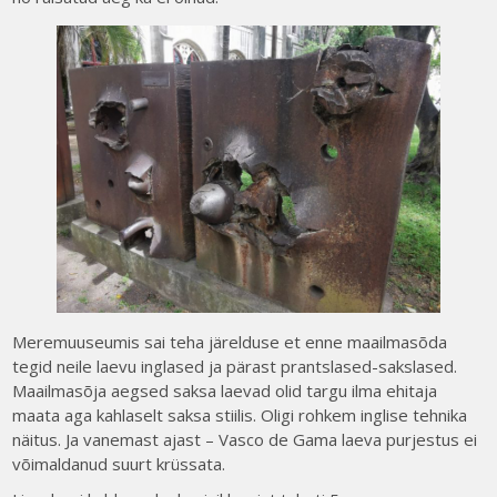
Meremuuseumis sai teha järelduse et enne maailmasõda
tegid neile laevu inglased ja pärast prantslased-sakslased.
Maailmasõja aegsed saksa laevad olid targu ilma ehitaja
maata aga kahlaselt saksa stiilis. Oligi rohkem inglise tehnika
näitus. Ja vanemast ajast – Vasco de Gama laeva purjestus ei
võimaldanud suurt krüssata.