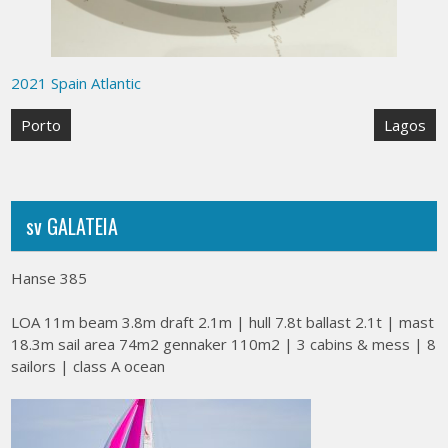
2021 Spain Atlantic
Post
Porto
Lagos
navigation
sv GALATEIA
Hanse 385
LOA 11m beam 3.8m draft 2.1m | hull 7.8t ballast 2.1t | mast
18.3m sail area 74m2 gennaker 110m2 | 3 cabins & mess | 8
sailors | class A ocean