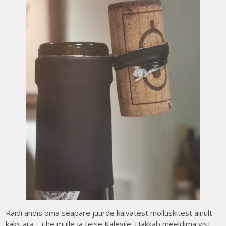
Raidi andis oma seapare juurde käivatest molluskitest ainult
kaks ära – ühe mulle ja teise Kalevile. Hakkab meeldima vist.