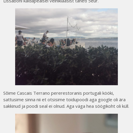
Lissaboni kaldapealsel veiniklaasist taheti 5eur.
Sõime Cascais Terrano pererestoranis portugali kööki,
sattusime sinna nii et otsisime toidupoodi aga google oli ära
sakkinud ja poodi seal ei olnud. Aga väga hea söögikoht oli küll.