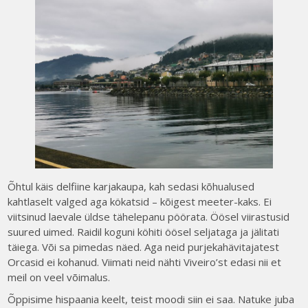
Õhtul käis delfiine karjakaupa, kah sedasi kõhualused
kahtlaselt valged aga kökatsid – kõigest meeter-kaks. Ei
viitsinud laevale üldse tähelepanu pöörata. Öösel viirastusid
suured uimed. Raidil koguni köhiti öösel seljataga ja jälitati
täiega. Või sa pimedas näed. Aga neid purjekahävitajatest
Orcasid ei kohanud. Viimati neid nähti Viveiro’st edasi nii et
meil on veel võimalus.
Õppisime hispaania keelt, teist moodi siin ei saa. Natuke juba