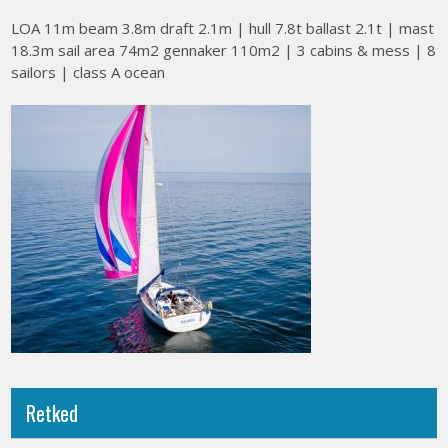
LOA 11m beam 3.8m draft 2.1m | hull 7.8t ballast 2.1t | mast
18.3m sail area 74m2 gennaker 110m2 | 3 cabins & mess | 8
sailors | class A ocean
Retked