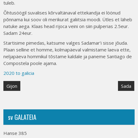
tuleb.
Õhtusöögil suvalises kõrvaltänaval ettekandja ei löönud
põnnama kui soov oli merikurat galiitsia moodi. Ütles et läheb
natuke aega. Klaas head rijoca veini on siin pulperias 2.5eur.
Sadam 24eur.
Startisime pimedas, katsume valges Sadamar’i sisse jõuda.
Plaan selline et homme, kolmapäeval valmistame laeva ette,
neljapäeva hommikul tõstame kaldale ja paneme Santiago de
Compostela poole ajama.
2020 to galicia
Post
Gijon
Sada
navigation
sv GALATEIA
Hanse 385