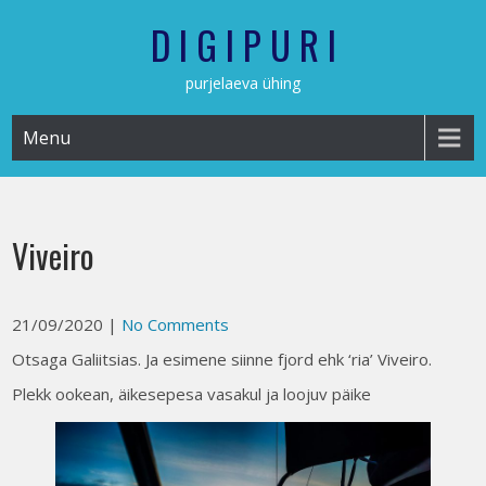
Skip
D I G I P U R I
to
content
purjelaeva ühing
Menu
Viveiro
21/09/2020
|
No Comments
Otsaga Galiitsias. Ja esimene siinne fjord ehk ‘ria’ Viveiro.
Plekk ookean, äikesepesa vasakul ja loojuv päike