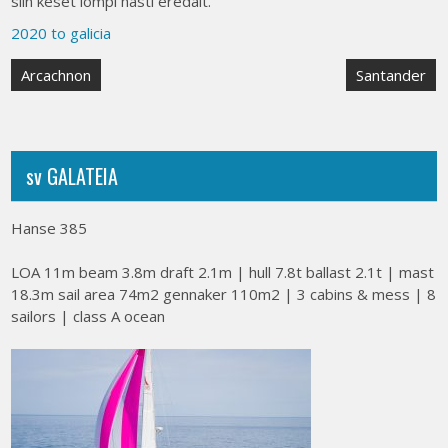
siin keset lompi hästi eredalt.
2020 to galicia
Post
Arcachnon
Santander
navigation
sv GALATEIA
Hanse 385
LOA 11m beam 3.8m draft 2.1m | hull 7.8t ballast 2.1t | mast
18.3m sail area 74m2 gennaker 110m2 | 3 cabins & mess | 8
sailors | class A ocean