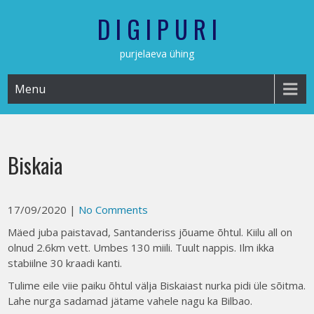
Skip
D I G I P U R I
to
content
purjelaeva ühing
Menu
Biskaia
17/09/2020
|
No Comments
Mäed juba paistavad, Santanderiss jõuame õhtul. Kiilu all on
olnud 2.6km vett. Umbes 130 miili. Tuult nappis. Ilm ikka
stabiilne 30 kraadi kanti.
Tulime eile viie paiku õhtul välja Biskaiast nurka pidi üle sõitma.
Lahe nurga sadamad jätame vahele nagu ka Bilbao.