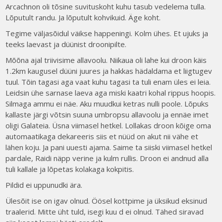
Arcachnon oli tõsine suvituskoht kuhu tasub vedelema tulla.
Lõputult randu. Ja lõputult kohvikuid. Äge koht.
Tegime väljasõidul väikse happeningi. Kolm ühes. Et ujuks ja
teeks laevast ja düünist droonipilte.
Mõõna ajal triivisime allavoolu. Niikaua oli lahe kui droon käis
1.2km kaugusel düüni juures ja hakkas hädaldama et liigtugev
tuul. Tõin tagasi aga vaat kuhu tagasi ta tuli enam üles ei leia.
Leidsin ühe sarnase laeva aga miski kaatri kohal rippus hoopis.
Silmaga ammu ei näe. Aku muudkui ketras nulli poole. Lõpuks
kallaste järgi võtsin suuna umbropsu allavoolu ja ennäe imet
oligi Galateia. Üsna viimasel hetkel. Lollakas droon kõige oma
automaatikaga dekareeris siis et nüüd on akut nii vähe et
lähen koju. Ja pani uuesti ajama. Saime ta siiski viimasel hetkel
pardale, Raidi näpp verine ja kulm rullis. Droon ei andnud alla
tuli kallale ja lõpetas kolakaga kokpitis.
Pildid ei uppunudki ära.
Ülesõit ise on igav olnud. Öösel kottpime ja üksikud eksinud
traalerid. Mitte üht tuld, isegi kuu d ei olnud. Tähed siravad