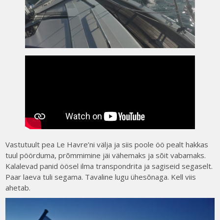
Vastutuult pea Le Havre’ni välja ja siis poole öö pealt hakkas
tuul pöörduma, prõmmimine jäi vähemaks ja sõit vabamaks.
Kalalevad panid öösel ilma transpondrita ja sagiseid segaselt.
Paar laeva tuli segama. Tavaline lugu ühesõnaga. Kell viis
ahetab.