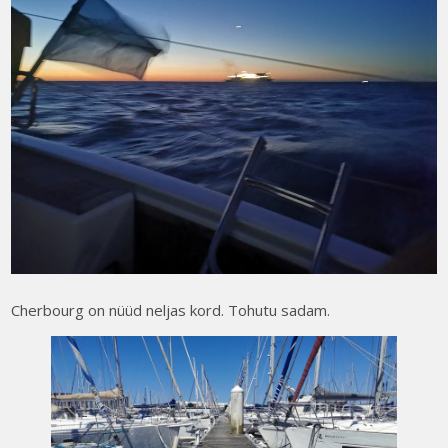
Cherbourg on nüüd neljas kord. Tohutu sadam.