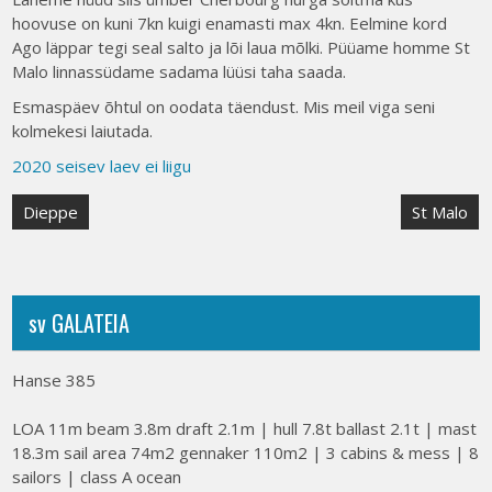
hoovuse on kuni 7kn kuigi enamasti max 4kn. Eelmine kord
Ago läppar tegi seal salto ja lõi laua mõlki. Püüame homme St
Malo linnassüdame sadama lüüsi taha saada.
Esmaspäev õhtul on oodata täendust. Mis meil viga seni
kolmekesi laiutada.
2020 seisev laev ei liigu
Post
Dieppe
St Malo
navigation
sv GALATEIA
Hanse 385
LOA 11m beam 3.8m draft 2.1m | hull 7.8t ballast 2.1t | mast
18.3m sail area 74m2 gennaker 110m2 | 3 cabins & mess | 8
sailors | class A ocean