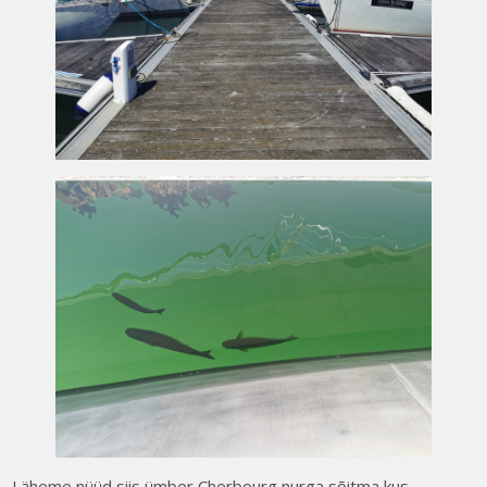
Läheme nüüd siis ümber Cherbourg nurga sõitma kus