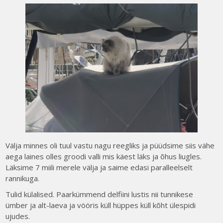
Välja minnes oli tuul vastu nagu reegliks ja püüdsime siis vähe
aega laines olles groodi valli mis käest läks ja õhus liugles.
Läksime 7 miili merele välja ja saime edasi paralleelselt
rannikuga.
Tulid külalised. Paarkümmend delfiini lustis nii tunnikese
ümber ja alt-laeva ja vööris küll hüppes küll kõht ülespidi
ujudes.