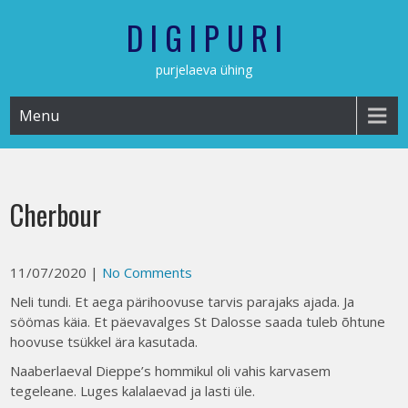
Skip
D I G I P U R I
to
content
purjelaeva ühing
Menu
Cherbour
11/07/2020
|
No Comments
Neli tundi. Et aega pärihoovuse tarvis parajaks ajada. Ja
söömas käia. Et päevavalges St Dalosse saada tuleb õhtune
hoovuse tsükkel ära kasutada.
Naaberlaeval Dieppe’s hommikul oli vahis karvasem
tegeleane. Luges kalalaevad ja lasti üle.