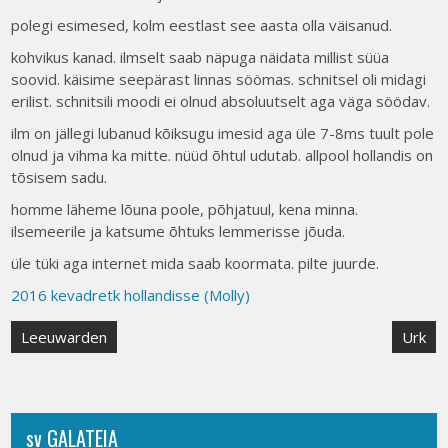
polegi esimesed, kolm eestlast see aasta olla väisanud.
kohvikus kanad. ilmselt saab näpuga näidata millist süüa
soovid. käisime seepärast linnas söömas. schnitsel oli midagi
erilist. schnitsili moodi ei olnud absoluutselt aga väga söödav.
ilm on jällegi lubanud kõiksugu imesid aga üle 7-8ms tuult pole
olnud ja vihma ka mitte. nüüd õhtul udutab. allpool hollandis on
tõsisem sadu.
homme läheme lõuna poole, põhjatuul, kena minna.
ilsemeerile ja katsume õhtuks lemmerisse jõuda.
üle tüki aga internet mida saab koormata. pilte juurde.
2016 kevadretk hollandisse (Molly)
Post
Leeuwarden
Urk
navigation
sv GALATEIA