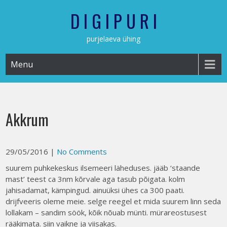
Skip
D I G I P U R I
to
content
purjelaeva ühing
Menu
Akkrum
29/05/2016
|
No Comments
suurem puhkekeskus ilsemeeri läheduses. jääb ‘staande
mast’ teest ca 3nm kõrvale aga tasub põigata. kolm
jahisadamat, kämpingud. ainuüksi ühes ca 300 paati.
drijfveeris oleme meie. selge reegel et mida suurem linn seda
lollakam – sandim söök, kõik nõuab münti. mürareostusest
rääkimata. siin vaikne ja viisakas.