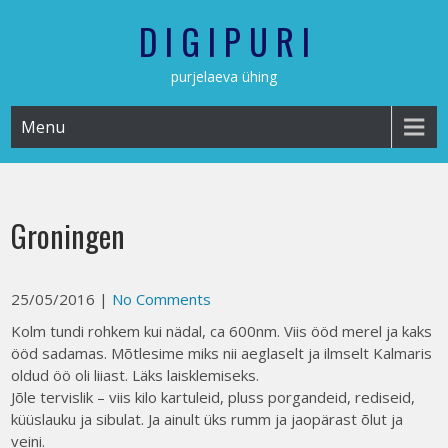
Skip
D I G I P U R I
to
content
purjelaeva ühing
Menu
Groningen
25/05/2016
|
No Comments
Kolm tundi rohkem kui nädal, ca 600nm. Viis ööd merel ja kaks
ööd sadamas. Mõtlesime miks nii aeglaselt ja ilmselt Kalmaris
oldud öö oli liiast. Läks laisklemiseks.
Jõle tervislik – viis kilo kartuleid, pluss porgandeid, rediseid,
küüslauku ja sibulat. Ja ainult üks rumm ja jaopärast õlut ja
veini.