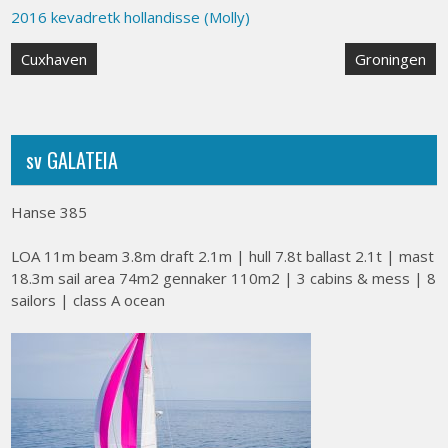
2016 kevadretk hollandisse (Molly)
Post
Cuxhaven
Groningen
navigation
sv GALATEIA
Hanse 385
LOA 11m beam 3.8m draft 2.1m | hull 7.8t ballast 2.1t | mast
18.3m sail area 74m2 gennaker 110m2 | 3 cabins & mess | 8
sailors | class A ocean