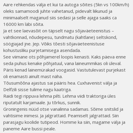
Aare rehkendas välja et kui ta autoga sõites (5kn vs 100km/h)
oleks samamoodi juhte vahetanud, pidevalt liikunud ja
minimaalselt maganud siis sedasi ja selle ajaga saaks ca
16000 km läbi sõita.
Ja et see laevasõit on täpselt nagu sõjaväeteenistus –
vahtkonnad, nõudepesu, tundmatu (kahtlane) seltskond,
söögiajad jne. Jep. Võiks tõesti sõjaväeteenistuse
kohustusliku purjetamisega asendada.
See viimane ots põhjamerel loopis kenasti. Kaks päeva enne
seda puhus kenake põhjatuul, vana laineummikas oli üleval.
Päris kenad lainemürakad voogasid. Vastutulevast purjekast
oli enamasti ainult mast näha.
Tõusumõõna ajastus sai pääris hea. Cuxhavenist välja ja
Delfzili sisse tulime nagu kaatriga.
Raidi tegi rippuva lehma pilti. Lehma viidi traktoriga üles
riputatult karjamaale. Ju tõrkus, sunnik.
Groningenis nüüd otse vanalinna sadamas. Sõime snitslid ja
vahtisime inimesi. Ja jalgrattaid. Peamiselt jalgrattaid. Siin
parasjagu koolide tutipeod. Homme ka siin, magame välja ja
paneme Aare bussi peale.