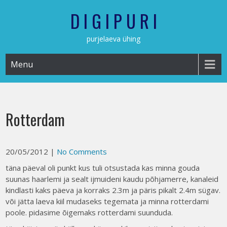
Skip
D I G I P U R I
to
content
purjelaeva ühing
Menu
Rotterdam
20/05/2012
|
No Comments
täna päeval oli punkt kus tuli otsustada kas minna gouda
suunas haarlemi ja sealt ijmuideni kaudu põhjamerre, kanaleid
kindlasti kaks päeva ja korraks 2.3m ja päris pikalt 2.4m sügav.
või jätta laeva kiil mudaseks tegemata ja minna rotterdami
poole. pidasime õigemaks rotterdami suunduda.