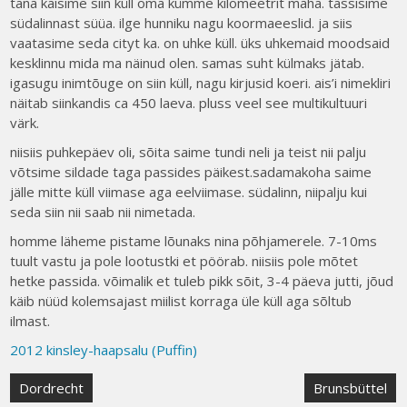
täna käisime siin küll oma kümme kilomeetrit maha. tassisime
südalinnast süüa. ilge hunniku nagu koormaeeslid. ja siis
vaatasime seda cityt ka. on uhke küll. üks uhkemaid moodsaid
kesklinnu mida ma näinud olen. samas suht külmaks jätab.
igasugu inimtõuge on siin küll, nagu kirjusid koeri. ais’i nimekliri
näitab siinkandis ca 450 laeva. pluss veel see multikultuuri
värk.
niisiis puhkepäev oli, sõita saime tundi neli ja teist nii palju
võtsime sildade taga passides päikest.sadamakoha saime
jälle mitte küll viimase aga eelviimase. südalinn, niipalju kui
seda siin nii saab nii nimetada.
homme läheme pistame lõunaks nina põhjamerele. 7-10ms
tuult vastu ja pole lootustki et pöörab. niisiis pole mõtet
hetke passida. võimalik et tuleb pikk sõit, 3-4 päeva jutti, jõud
käib nüüd kolemsajast miilist korraga üle küll aga sõltub
ilmast.
2012 kinsley-haapsalu (Puffin)
Post
Dordrecht
Brunsbüttel