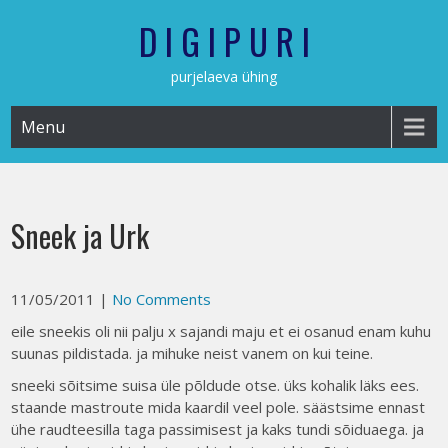
Skip
D I G I P U R I
to
content
purjelaeva ühing
Menu
Sneek ja Urk
11/05/2011
|
No Comments
eile sneekis oli nii palju x sajandi maju et ei osanud enam kuhu
suunas pildistada. ja mihuke neist vanem on kui teine.
sneeki sõitsime suisa üle põldude otse. üks kohalik läks ees.
staande mastroute mida kaardil veel pole. säästsime ennast
ühe raudteesilla taga passimisest ja kaks tundi sõiduaega. ja