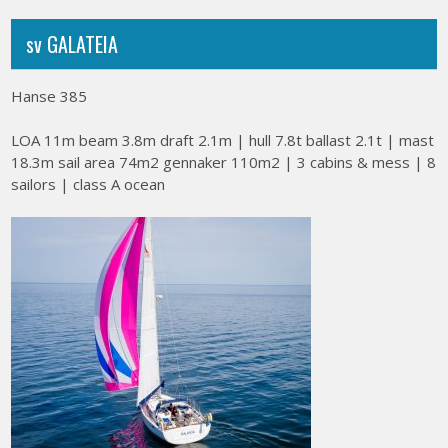
sv GALATEIA
Hanse 385
LOA 11m beam 3.8m draft 2.1m | hull 7.8t ballast 2.1t | mast
18.3m sail area 74m2 gennaker 110m2 | 3 cabins & mess | 8
sailors | class A ocean