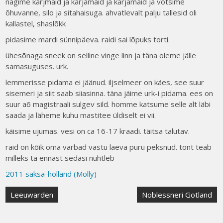
nägime karjmaid ja karjamaid ja karjamaid ja võtsime
õhuvanne, silo ja sitahaisuga. ahvatlevalt palju tallesid oli
kallastel, shaslõkk
pidasime mardi sünnipäeva. raidi sai lõpuks torti.
ühesõnaga sneek on selline vinge linn ja täna oleme jälle
samasuguses. urk.
lemmerisse pidama ei jäänud. iljselmeer on käes, see suur
sisemeri ja siit saab siiasinna. täna jäime urk-i pidama. ees on
suur a6 magistraali sulgev sild. homme katsume selle alt läbi
saada ja läheme kuhu mastitee üldiselt ei vii.
käisime ujumas. vesi on ca 16-17 kraadi. täitsa talutav.
raid on kõik oma varbad vastu laeva puru peksnud. tont teab
milleks ta ennast sedasi nuhtleb
2011 saksa-holland (Molly)
Post
Leeuwarden
Noblessneri Gotland
navigation