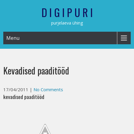
Skip
D I G I P U R I
to
content
purjelaeva ühing
Menu
Kevadised paaditööd
17/04/2011
|
No Comments
kevadised paaditööd