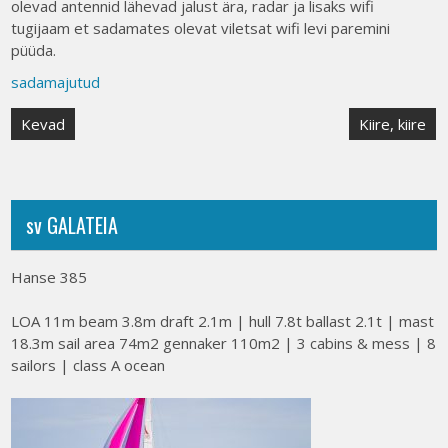
olevad antennid lähevad jalust ära, radar ja lisaks wifi
tugijaam et sadamates olevat viletsat wifi levi paremini
püüda.
sadamajutud
Post
Kevad
Kiire, kiire
navigation
sv GALATEIA
Hanse 385
LOA 11m beam 3.8m draft 2.1m | hull 7.8t ballast 2.1t | mast
18.3m sail area 74m2 gennaker 110m2 | 3 cabins & mess | 8
sailors | class A ocean