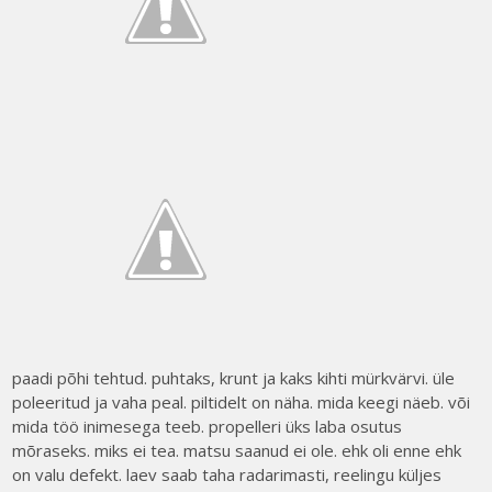
paadi põhi tehtud. puhtaks, krunt ja kaks kihti mürkvärvi. üle
poleeritud ja vaha peal. piltidelt on näha. mida keegi näeb. või
mida töö inimesega teeb. propelleri üks laba osutus
mõraseks. miks ei tea. matsu saanud ei ole. ehk oli enne ehk
on valu defekt. laev saab taha radarimasti, reelingu küljes