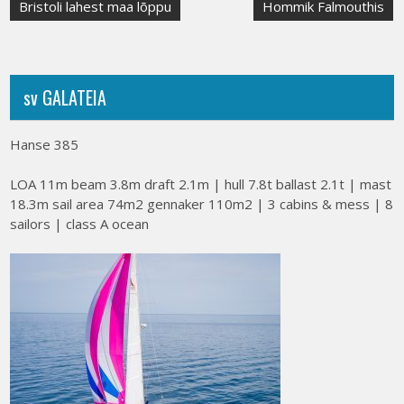
Post
Bristoli lahest maa lõppu
Hommik Falmouthis
navigation
sv GALATEIA
Hanse 385
LOA 11m beam 3.8m draft 2.1m | hull 7.8t ballast 2.1t | mast
18.3m sail area 74m2 gennaker 110m2 | 3 cabins & mess | 8
sailors | class A ocean