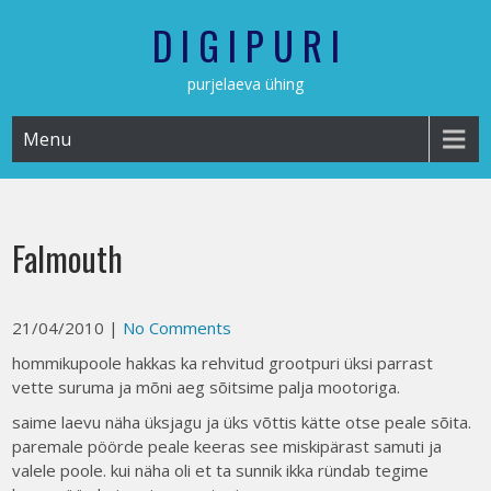
Skip
D I G I P U R I
to
content
purjelaeva ühing
Menu
Falmouth
21/04/2010
|
No Comments
hommikupoole hakkas ka rehvitud grootpuri üksi parrast
vette suruma ja mõni aeg sõitsime palja mootoriga.
saime laevu näha üksjagu ja üks võttis kätte otse peale sõita.
paremale pöörde peale keeras see miskipärast samuti ja
valele poole. kui näha oli et ta sunnik ikka ründab tegime