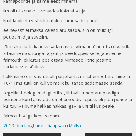
kannapöörde ja saime eest minema.
ilm oli nii kena et are sadas koikust välja.
kuulda oli et eestis lubatakse lumesadu. paras.
eelnevast ei maksa valesti aru saada, siin on muidugi
potipalmid ja suveilm.
jõudsime kella kaheks sadamasse, viimane öine ots oli vastik.
aitasime mootoriga tagant ja see lõppes sellega et enne
falmouthi oli kütus pea otsas. viimased liitrid jätsime
sadamasse sõiduks.
hakkasime siis vastutuult purjetama, nii kahemeetrine laine ja
10-11ms tuul. on küll võimalik kui tahad sadamasse saada.
tegelikult polegi midagi erilist, lihtsalt tundmatu paadiga
esimene kord alustada on ebameediv. lõpuks oli juba põnev ja
kui tuul vaibuma hakkas hakkas igav ja uni tikkus peale.
falmouth väga kena sadam.
2010 dun laoghaire - haapsalu (Molly)